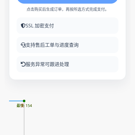
点击购买后生成订单，再按所选方式完成支付。
SSL 加密支付
支持售后工单与进度查询
服务异常可跟进处理
08
最慢: 154
最快: 154