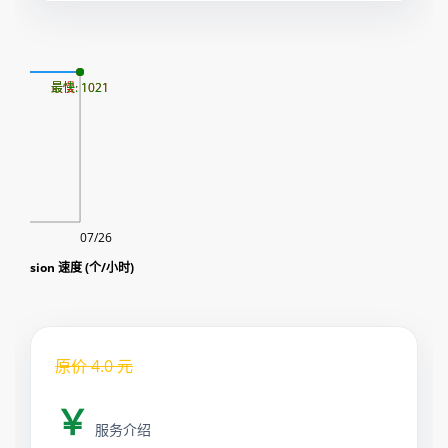
08
最慢: 1021
最快: 1021
07/26
pression 速度 (个/小时)
原价
4.0
元
￥
服务介绍