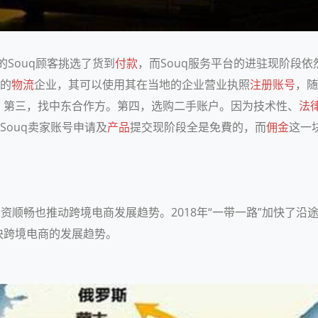
的Souq顾客挑选了货到
付款
，而Souq服务平台的进驻现阶段依
地的
物流
企业，其可以使用其在当地的企业营业执照
注册
账号
，随
。第三，找中东合作方。第四，选购二手账户。因为技术性、
法
Souq卖家账号申请及
产品
提交现阶段全是免費的，而
佣金
这一
资顺畅也推动跨境电商发展趋势。2018年“一带一路”加快了沿
快跨境电商的发展趋势。