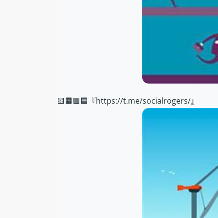
🟨🟧🟩🟦『https://t.me/socialrogers/』