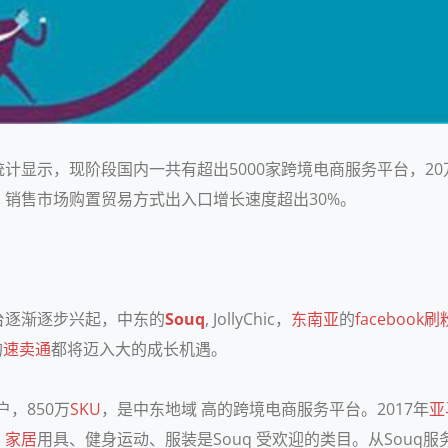
显示，现阶段国内一共有超出5000家跨境电商服务平台，20万家
销售市场购置贸易方式出入口增长速度超出30%。
台逐渐逐步兴起，中东的
Souq
, JollyChic，
东南亚
的
facebook
的
速卖通
都将迈入大的成长机遇。
户，850万
SKU
，是中东地域 高的跨境电商服务平台。2017年
亚
、
家居
用具、健身运动、服装是Souq 受欢迎的类目。从Souq服务