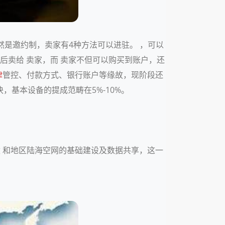
然是邀约制，卖家有4种方法可以进驻。 ，可以
后卖给 卖家，而 卖家不但可以购买到账户，还
律
管控、付款方式、银行账户等缘故，现阶段还
块，基本设备的提成范畴在5%-10%。
途 和地区陆海空网的基础建设及数据共享，这一